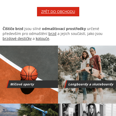
ZPĚT DO OBCHODU
Čištiče brzd
jsou silné
odmašťovací prostředky
určené
především pro odmaštění
brzd
a jejich součástí, jako jsou
brzdové destičky
a
kotouče
.