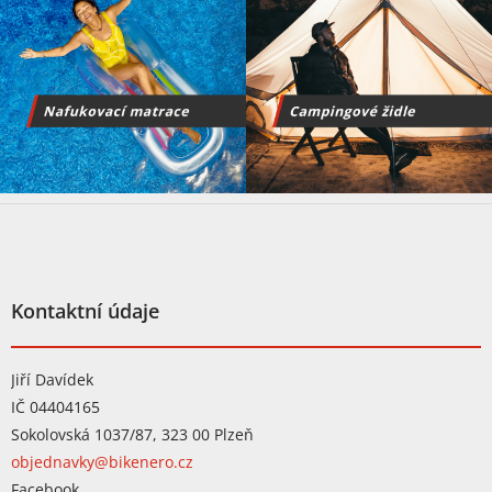
Z
á
p
a
t
Kontaktní údaje
í
Jiří Davídek
IČ 04404165
Sokolovská 1037/87, 323 00 Plzeň
objednavky@bikenero.cz
Facebook