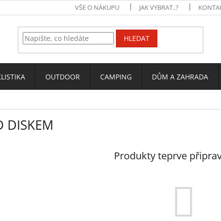
VŠE O NÁKUPU
JAK VYBRAT..?
KONTA
HLEDAT
LISTIKA
OUTDOOR
CAMPING
DŮM A ZAHRADA
 DISKEM
Produkty teprve připra