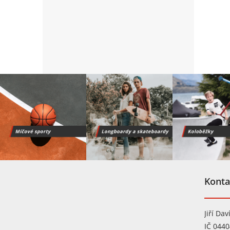
Z
á
Konta
p
a
t
Jiří Dav
í
IČ 044