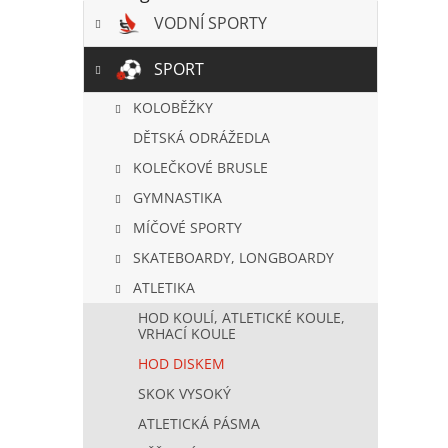
a
VODNÍ SPORTY
n
e
l
SPORT
KOLOBĚŽKY
DĚTSKÁ ODRÁŽEDLA
KOLEČKOVÉ BRUSLE
GYMNASTIKA
MÍČOVÉ SPORTY
SKATEBOARDY, LONGBOARDY
ATLETIKA
HOD KOULÍ, ATLETICKÉ KOULE,
VRHACÍ KOULE
HOD DISKEM
SKOK VYSOKÝ
ATLETICKÁ PÁSMA