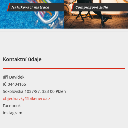
Z
á
p
a
t
Kontaktní údaje
í
Jiří Davídek
IČ 04404165
Sokolovská 1037/87, 323 00 Plzeň
objednavky@bikenero.cz
Facebook
Instagram