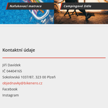
Z
á
p
a
t
Kontaktní údaje
í
Jiří Davídek
IČ 04404165
Sokolovská 1037/87, 323 00 Plzeň
objednavky@bikenero.cz
Facebook
Instagram