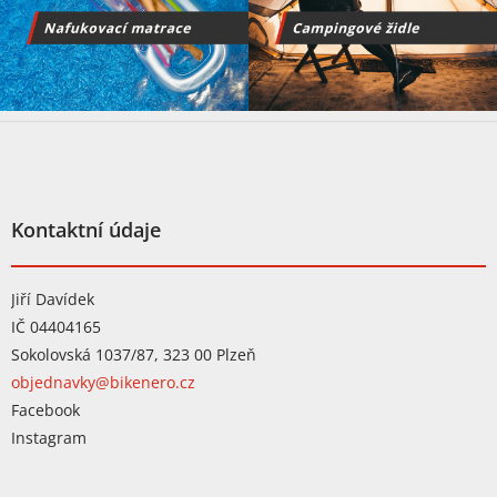
Z
á
p
a
t
Kontaktní údaje
í
Jiří Davídek
IČ 04404165
Sokolovská 1037/87, 323 00 Plzeň
objednavky@bikenero.cz
Facebook
Instagram