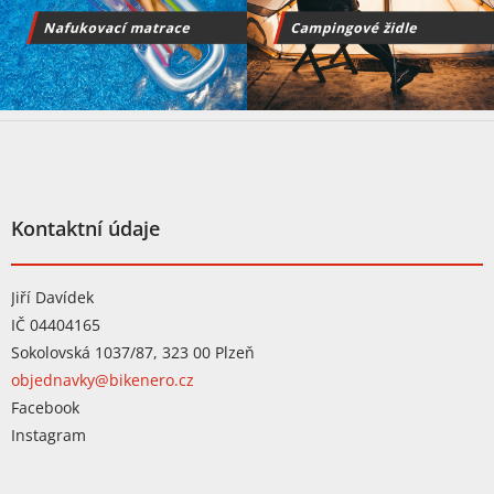
Z
á
p
a
t
Kontaktní údaje
í
Jiří Davídek
IČ 04404165
Sokolovská 1037/87, 323 00 Plzeň
objednavky@bikenero.cz
Facebook
Instagram