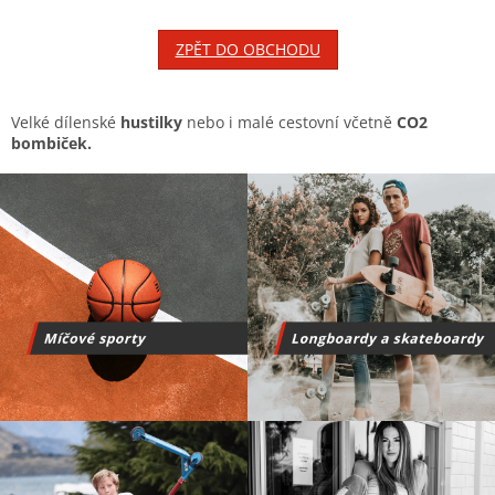
ZPĚT DO OBCHODU
Velké dílenské
hustilky
nebo i malé cestovní včetně
CO2
bombiček.