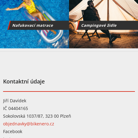
Z
á
p
a
t
Kontaktní údaje
í
Jiří Davídek
IČ 04404165
Sokolovská 1037/87, 323 00 Plzeň
objednavky@bikenero.cz
Facebook