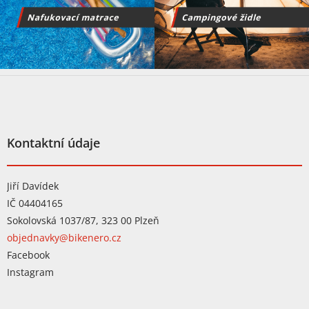
Z
á
p
a
t
Kontaktní údaje
í
Jiří Davídek
IČ 04404165
Sokolovská 1037/87, 323 00 Plzeň
objednavky@bikenero.cz
Facebook
Instagram