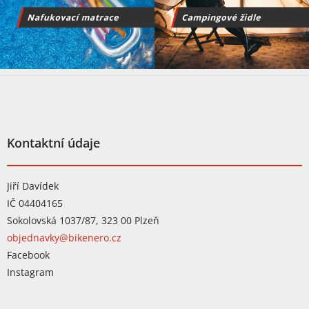
Z
á
p
a
t
Kontaktní údaje
í
Jiří Davídek
IČ 04404165
Sokolovská 1037/87, 323 00 Plzeň
objednavky@bikenero.cz
Facebook
Instagram