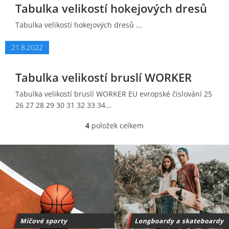
Tabulka velikostí hokejových dresů
Tabulka velikostí hokejových dresů ...
21.8.2022
Tabulka velikostí bruslí WORKER
Tabulka velikostí bruslí WORKER EU evropské číslování 25
26 27 28 29 30 31 32 33 34...
4
položek celkem
O
v
l
á
d
a
c
í
p
r
v