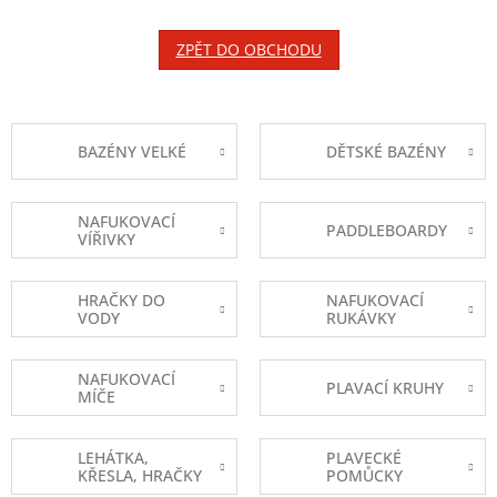
ZPĚT DO OBCHODU
BAZÉNY VELKÉ
DĚTSKÉ BAZÉNY
NAFUKOVACÍ
PADDLEBOARDY
VÍŘIVKY
HRAČKY DO
NAFUKOVACÍ
VODY
RUKÁVKY
NAFUKOVACÍ
PLAVACÍ KRUHY
MÍČE
LEHÁTKA,
PLAVECKÉ
KŘESLA, HRAČKY
POMŮCKY