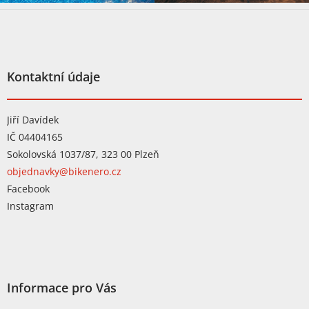
Z
á
p
a
t
Kontaktní údaje
í
Jiří Davídek
IČ 04404165
Sokolovská 1037/87, 323 00 Plzeň
objednavky@bikenero.cz
Facebook
Instagram
Informace pro Vás