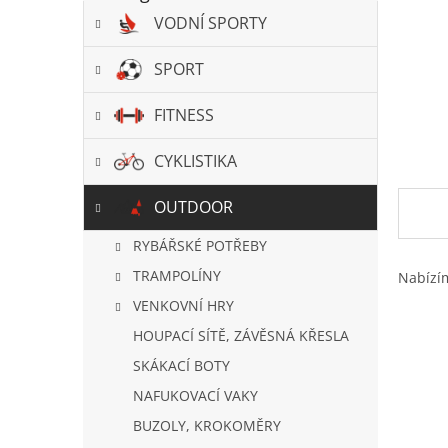
a
VODNÍ SPORTY
n
e
l
SPORT
FITNESS
CYKLISTIKA
OUTDOOR
RYBÁŘSKÉ POTŘEBY
TRAMPOLÍNY
Nabíz
VENKOVNÍ HRY
HOUPACÍ SÍTĚ, ZÁVĚSNÁ KŘESLA
SKÁKACÍ BOTY
NAFUKOVACÍ VAKY
BUZOLY, KROKOMĚRY