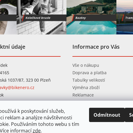
ktní údaje
Informace pro Vás
ídek
Vše o nákupu
04165
Doprava a platba
ská 1037/87, 323 00 Plzeň
Tabulky velikostí
avky@bikenero.cz
Výměna zboží
ok
Reklamace
ram
Obchodní podmínky
Ochrana osobních údajů
oužívá k poskytování služeb,
Odmítnout
S
ci reklam a analýze návštěvnosti
okie. Používáním tohoto webu s tím
 Více informací
zde
.