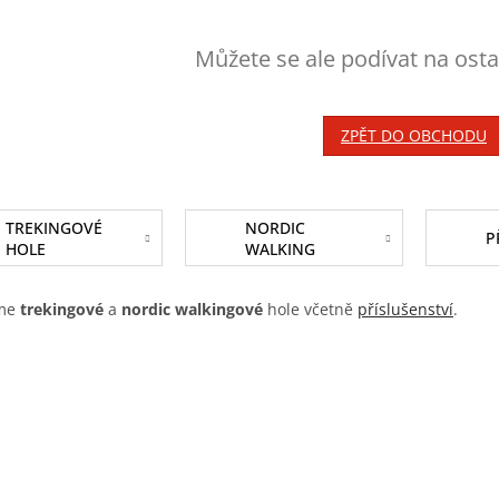
Můžete se ale podívat na osta
ZPĚT DO OBCHODU
TREKINGOVÉ
NORDIC
HOLE
WALKING
HOLE
íme
trekingové
a
nordic walkingové
hole včetně
příslušenství
.