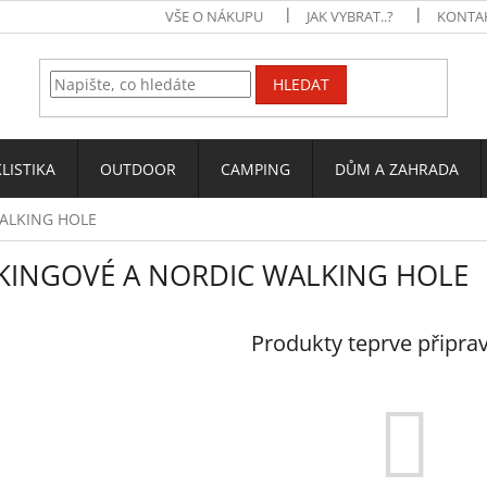
VŠE O NÁKUPU
JAK VYBRAT..?
KONTA
HLEDAT
LISTIKA
OUTDOOR
CAMPING
DŮM A ZAHRADA
ALKING HOLE
KINGOVÉ A NORDIC WALKING HOLE
Produkty teprve připra