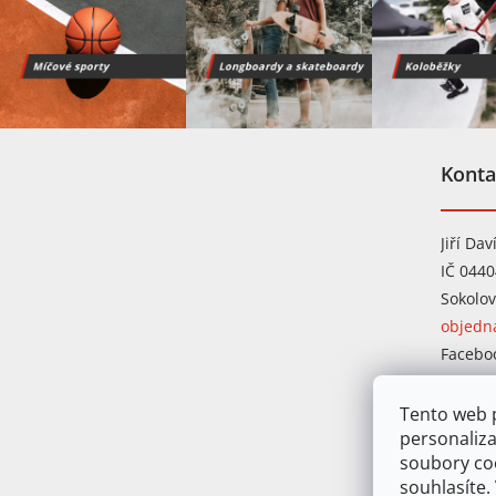
Z
á
Konta
p
a
t
Jiří Dav
í
IČ 044
Sokolov
objedn
Facebo
Instag
Tento web p
personaliza
soubory co
souhlasíte.