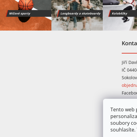
Z
á
Konta
p
a
t
Jiří Dav
í
IČ 044
Sokolov
objedn
Facebo
Instag
Tento web p
personaliza
soubory co
souhlasíte.