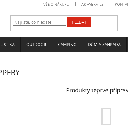
VŠE O NÁKUPU
JAK VYBRAT..?
KONTA
HLEDAT
LISTIKA
OUTDOOR
CAMPING
DŮM A ZAHRADA
PPERY
Produkty teprve připra