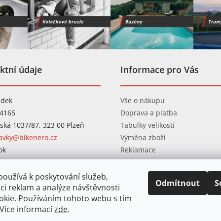
ktní údaje
Informace pro Vás
ídek
Vše o nákupu
04165
Doprava a platba
ská 1037/87, 323 00 Plzeň
Tabulky velikostí
avky@bikenero.cz
Výměna zboží
ok
Reklamace
ram
Obchodní podmínky
Ochrana osobních údajů
oužívá k poskytování služeb,
Odmítnout
S
ci reklam a analýze návštěvnosti
okie. Používáním tohoto webu s tím
 Více informací
zde
.