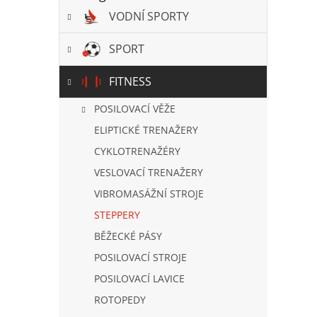
a
VODNÍ SPORTY
n
e
l
SPORT
FITNESS
POSILOVACÍ VĚŽE
ELIPTICKÉ TRENAŽERY
CYKLOTRENAŽÉRY
VESLOVACÍ TRENAŽERY
VIBROMASÁŽNÍ STROJE
STEPPERY
BĚŽECKÉ PÁSY
POSILOVACÍ STROJE
POSILOVACÍ LAVICE
ROTOPEDY