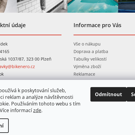
ktní údaje
Informace pro Vás
ídek
Vše o nákupu
04165
Doprava a platba
ská 1037/87, 323 00 Plzeň
Tabulky velikostí
avky@bikenero.cz
Výměna zboží
ok
Reklamace
ram
Obchodní podmínky
Ochrana osobních údajů
oužívá k poskytování služeb,
Odmítnout
S
ci reklam a analýze návštěvnosti
okie. Používáním tohoto webu s tím
 Více informací
zde
.
ní
azena.
Upravit nastavení cookies