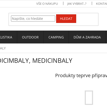
VŠE O NÁKUPU
JAK VYBRAT..?
KONTA
HLEDAT
LISTIKA
OUTDOOR
CAMPING
DŮM A ZAHRADA
ALY
ICIMBALY, MEDICINBALY
Produkty teprve připra