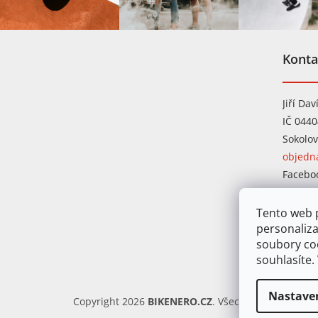
Z
á
Konta
p
a
t
Jiří Dav
í
IČ 044
Sokolov
objedn
Facebo
Instag
Tento web p
personaliza
soubory co
souhlasíte.
Nastave
Copyright 2026
BIKENERO.CZ
. Všechna práva vyhr