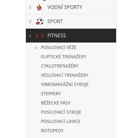
a
VODNÍ SPORTY
n
e
l
SPORT
FITNESS
POSILOVACÍ VĚŽE
ELIPTICKÉ TRENAŽERY
CYKLOTRENAŽÉRY
VESLOVACÍ TRENAŽERY
VIBROMASÁŽNÍ STROJE
STEPPERY
BĚŽECKÉ PÁSY
POSILOVACÍ STROJE
POSILOVACÍ LAVICE
ROTOPEDY