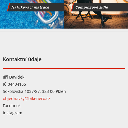
Z
á
p
a
t
Kontaktní údaje
í
Jiří Davídek
IČ 04404165
Sokolovská 1037/87, 323 00 Plzeň
objednavky@bikenero.cz
Facebook
Instagram