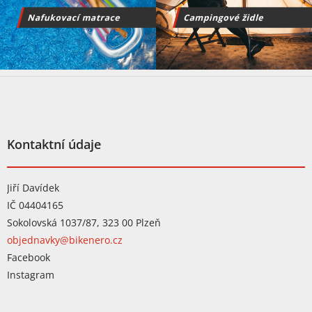
Z
á
p
a
t
Kontaktní údaje
í
Jiří Davídek
IČ 04404165
Sokolovská 1037/87, 323 00 Plzeň
objednavky@bikenero.cz
Facebook
Instagram