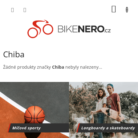
Přejít
NÁKUP
na
obsah
KOŠÍK
Chiba
Žádné produkty značky
Chiba
nebyly nalezeny...