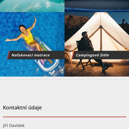
Z
á
p
a
t
Kontaktní údaje
í
Jiří Davídek