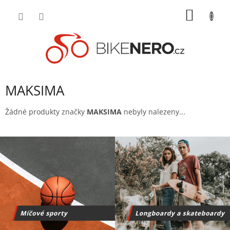
Přejít
NÁKUP
na
obsah
KOŠÍK
MAKSIMA
Žádné produkty značky
MAKSIMA
nebyly nalezeny...