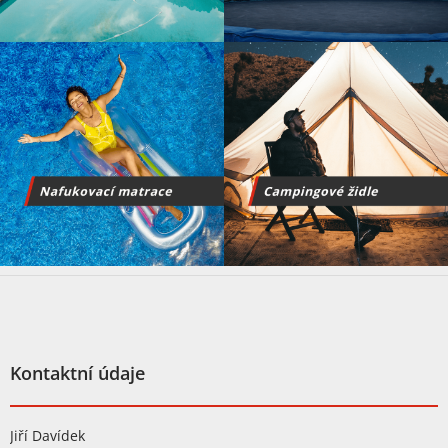
Z
á
p
a
t
Kontaktní údaje
í
Jiří Davídek