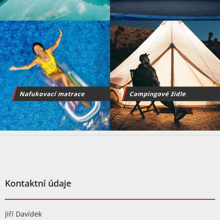
Z
á
p
a
t
Kontaktní údaje
í
Jiří Davídek