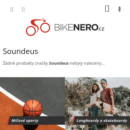
Přejít
NÁKUP
na
obsah
KOŠÍK
Soundeus
Žádné produkty značky
Soundeus
nebyly nalezeny...