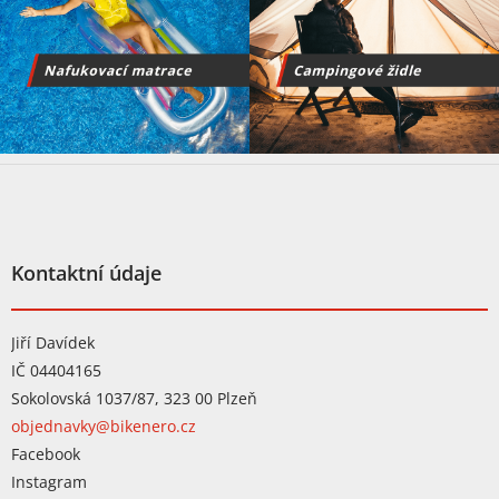
Z
á
p
a
t
Kontaktní údaje
í
Jiří Davídek
IČ 04404165
Sokolovská 1037/87, 323 00 Plzeň
objednavky@bikenero.cz
Facebook
Instagram