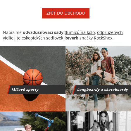
ZPĚT DO OBCHODU
Nabízíme
odvzdušňovací sady
tlumičů na kolo
,
odpružených
vidlic
i
teleskopických sedlovek
Reverb
značky
RockShox
.