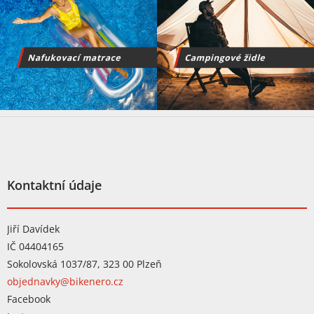
Z
á
p
a
t
Kontaktní údaje
í
Jiří Davídek
IČ 04404165
Sokolovská 1037/87, 323 00 Plzeň
objednavky@bikenero.cz
Facebook