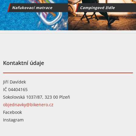
Z
á
p
a
t
Kontaktní údaje
í
Jiří Davídek
IČ 04404165
Sokolovská 1037/87, 323 00 Plzeň
objednavky@bikenero.cz
Facebook
Instagram